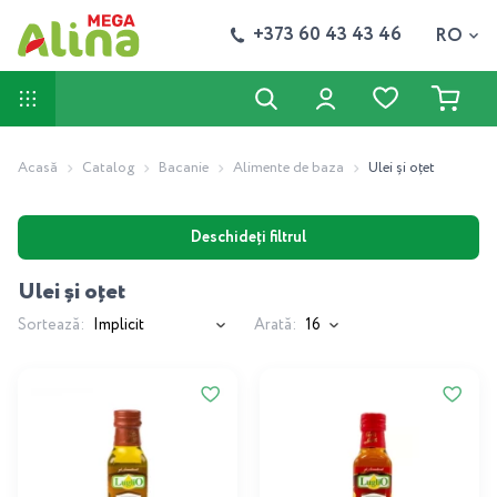
+373 60 43 43 46
RO
Acasă
Catalog
Bacanie
Alimente de baza
Ulei și oțet
Deschideți filtrul
Ulei și oțet
Sortează:
Arată: