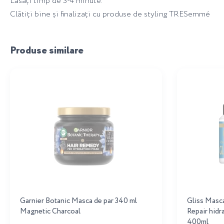
Lăsați timp de 3-4 minute.
Clătiți bine și finalizați cu produse de styling TRESemmé
Produse similare
Garnier Botanic Masca de par 340 ml
Gliss Masca
Magnetic Charcoal
Repair hidra
400ml