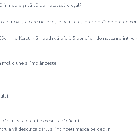
 vă înmoaie și să vă domolească crețul?
 inovația care netezește părul creț, oferind 72 de ore de contro
RESemme Keratin Smooth vă oferă 5 beneficii de netezire într-un
gă moliciune și îmblânzește.
ului.
părului și aplicați excesul la rădăcini.
ntru a vă descurca părul și întindeți masca pe deplin