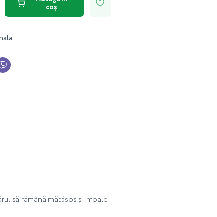
coș
nala
ărul să rămână mătăsos și moale.