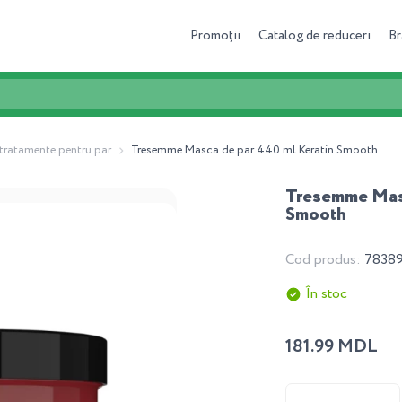
Promoții
Catalog de reduceri
Br
 tratamente pentru par
Tresemme Masca de par 440 ml Keratin Smooth
Tresemme Masc
Smooth
Cod produs:
7838
În stoc
181.99 MDL