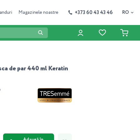
+373 60 43 43 46
anduri
Magazinele noastre
RO
a de par 440 ml Keratin
9
Adaugă în