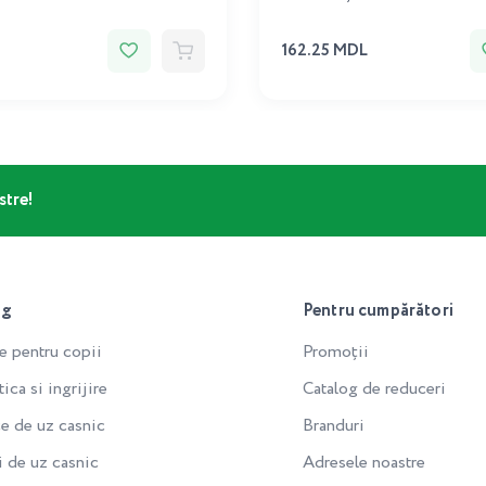
162.25 MDL
stre!
og
Pentru cumpărători
e pentru copii
Promoții
ca si ingrijire
Catalog de reduceri
e de uz casnic
Branduri
i de uz casnic
Adresele noastre