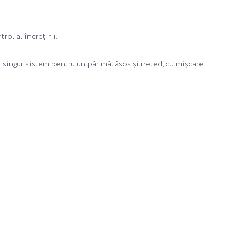
l al încrețirii.
 singur sistem pentru un păr mătăsos și neted, cu mișcare