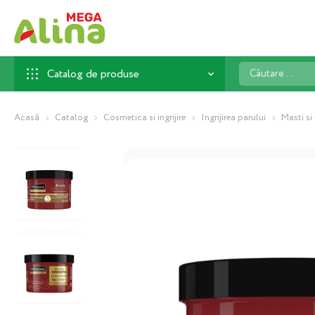
Căutare
Catalog de produse
...
Acasă
Catalog
Cosmetica si ingrijire
Ingrijirea parului
Masti si