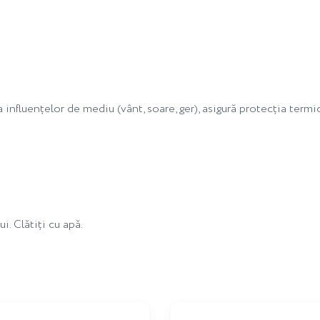
luențelor de mediu (vânt, soare, ger), asigură protecția termică a
i. Clătiți cu apă.