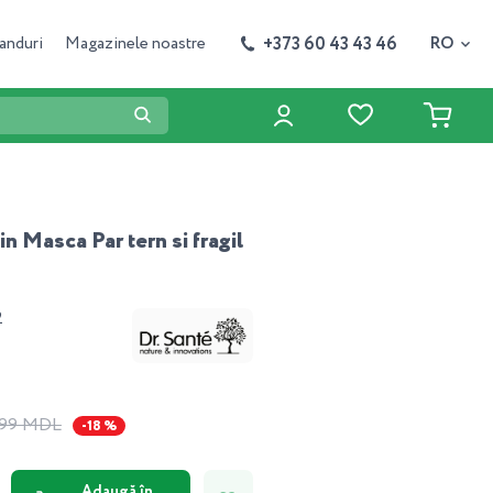
+373 60 43 43 46
anduri
Magazinele noastre
RO
n Masca Par tern si fragil
2
.99 MDL
-18 %
Adaugă în