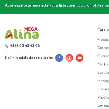
Abonează-te la newsletter-ul și fii la curent cu promoțiile noa
Catal
Produs
+373 60 43 43 46
Cosmeti
Chimic
Noi în rețelele de socializare:
Marfur
Bucata
Hobby 
Interior
Papeta
Vezi toa