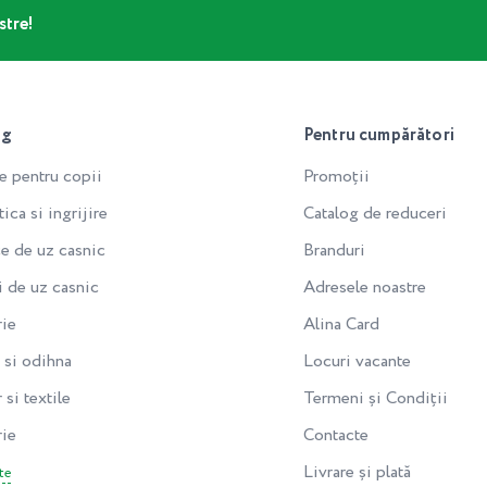
stre!
og
Pentru cumpărători
e pentru copii
Promoții
ca si ingrijire
Catalog de reduceri
e de uz casnic
Branduri
i de uz casnic
Adresele noastre
rie
Alina Card
si odihna
Locuri vacante
 si textile
Termeni și Condiții
rie
Contacte
Livrare și plată
te