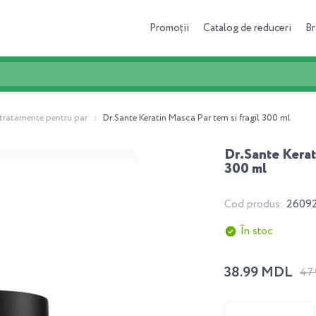
Promoții
Catalog de reduceri
Br
 tratamente pentru par
Dr.Sante Keratin Masca Par tern si fragil 300 ml
Dr.Sante Kerati
300 ml
Cod produs:
2609
În stoc
38.99 MDL
47