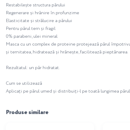
Restabilește structura părului
Regenerare și hrănire în profunzime
Elasticitate și strălucire a părului
Pentru părul tern și fragil
0% parabeni, ulei mineral
Masca cu un complex de proteine protejează părul împotriva inf
și ternitatea, hidratează și hrănește, facilitează pieptănarea.
Rezultatul: un păr hidratat.
Cum se utilizează
Aplicați pe părul umed și distribuiți-l pe toată lungimea părulu
Produse similare