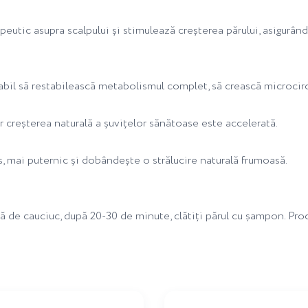
apeutic asupra scalpului și stimulează creșterea părului, asigurâ
abil să restabilească metabolismul complet, să crească microcirc
ar creșterea naturală a șuvițelor sănătoase este accelerată.
os, mai puternic și dobândește o strălucire naturală frumoasă.
scă de cauciuc, după 20-30 de minute, clătiți părul cu șampon. Pr