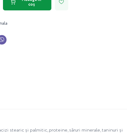
coș
nala
zi stearic și palmitic, proteine, săruri minerale, taninuri și