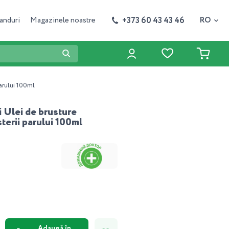
+373 60 43 43 46
anduri
Magazinele noastre
RO
parului 100ml
 Ulei de brusture
terii parului 100ml
Adaugă în