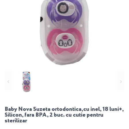
Baby Nova Suzeta ortodontica,cu inel, 18 luni+,
Silicon, fara BPA, 2 buc. cu cutie pentru
sterilizar