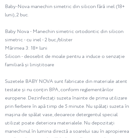
Baby-Nova manechin simetric din silicon fără inel (18+
luni), 2 buc.
Baby Nova - Manechin simetric ortodontic din silicon
simetric - cu inel - 2 buc./blister
Mărimea 3: 18+ luni
Silicon - deosebit de moale pentru a induce o senzație
familiară și liniștitoare
Suzetele BABY NOVA sunt fabricate din materiale atent
testate și nu conțin BPA, conform reglementărilor
europene. Dezinfectați suzeta înainte de prima utilizare
prin fierbere în apă timp de 5 minute. Nu spălați suzeta în
mașina de spălat vase, deoarece detergentul special
utilizat poate deteriora materialele. Nu depozitați
manechinul în lumina directă a soarelui sau în apropierea