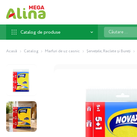
Căutare
Catalog de produse
...
Acasă
Catalog
Marfuri de uz casnic
Șervețele, Raclete și Bureți