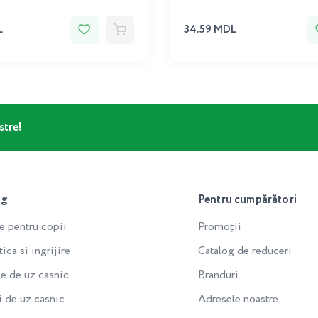
L
34.59 MDL
stre!
og
Pentru cumpărători
e pentru copii
Promoții
ca si ingrijire
Catalog de reduceri
e de uz casnic
Branduri
i de uz casnic
Adresele noastre