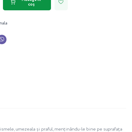
coș
nala
nismele, umezeala și praful, menținându-le bine pe suprafața