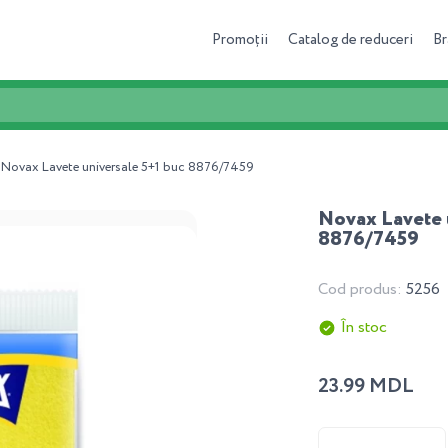
Promoții
Catalog de reduceri
Br
Novax Lavete universale 5+1 buc 8876/7459
Novax Lavete 
8876/7459
Cod produs:
5256
În stoc
23.99 MDL