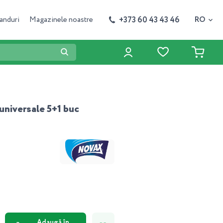
+373 60 43 43 46
anduri
Magazinele noastre
RO
universale 5+1 buc
Adaugă în