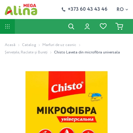
+373 60 43 43 46
RO
Acasă
Catalog
Marfuri de uz casnic
Șervețele, Raclete și Bureți
Chisto Laveta din microfibra universala