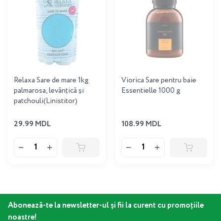
Relaxa Sare de mare 1kg
Viorica Sare pentru baie
palmarosa, levănţică și
Essentielle 1000 g
patchouli(Linistitor)
29.99 MDL
108.99 MDL
Abonează-te la newsletter-ul și fii la curent cu promoțiile
noastre!