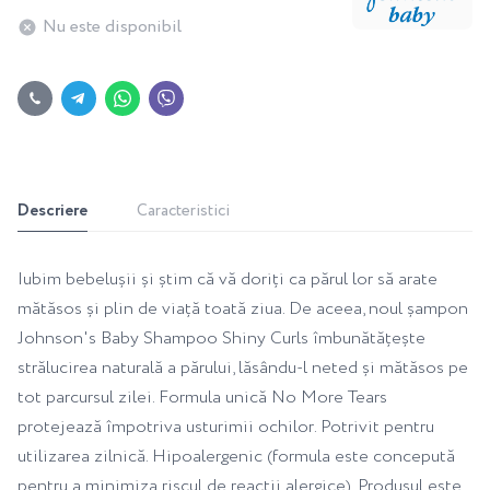
Nu este disponibil
Descriere
Caracteristici
Iubim bebelușii și știm că vă doriți ca părul lor să arate
mătăsos și plin de viață toată ziua. De aceea, noul șampon
Johnson's Baby Shampoo Shiny Curls îmbunătățește
strălucirea naturală a părului, lăsându-l neted și mătăsos pe
tot parcursul zilei. Formula unică No More Tears
protejează împotriva usturimii ochilor. Potrivit pentru
utilizarea zilnică. Hipoalergenic (formula este concepută
pentru a minimiza riscul de reacții alergice). Produsul este