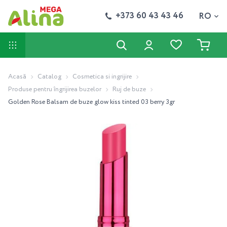
+373 60 43 43 46
RO
Acasă
Catalog
Cosmetica si ingrijire
Produse pentru îngrijirea buzelor
Ruj de buze
Golden Rose Balsam de buze glow kiss tinted 03 berry 3gr