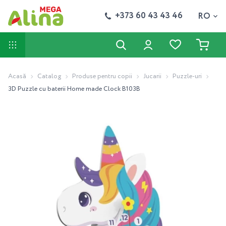
+373 60 43 43 46
RO
Acasă
Catalog
Produse pentru copii
Jucarii
Puzzle-uri
3D Puzzle cu baterii Home made Clock B103B