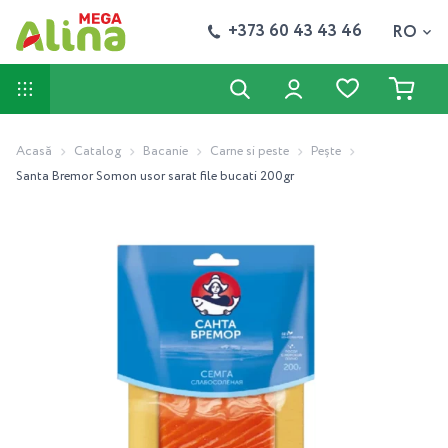
+373 60 43 43 46
RO
Acasă
Catalog
Bacanie
Carne si peste
Pește
Santa Bremor Somon usor sarat file bucati 200gr