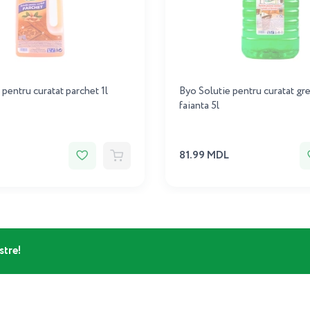
 pentru curatat parchet 1l
Byo Solutie pentru curatat gre
faianta 5l
81.99 MDL
stre!