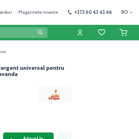
+373 60 43 43 46
anduri
Magazinele noastre
RO
anda
ergent universal pentru
Lavanda
Adaugă în