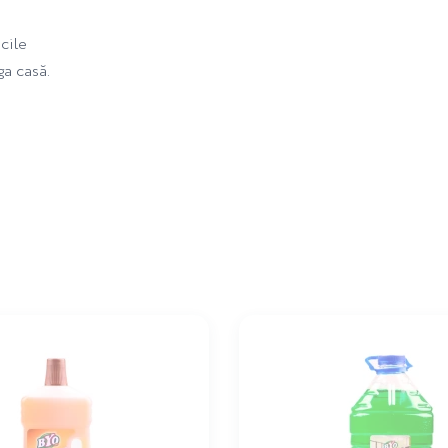
cile
ga casă.