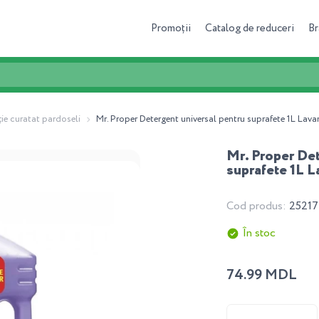
Promoții
Catalog de reduceri
Br
ție curatat pardoseli
Mr. Proper Detergent universal pentru suprafete 1L Lav
Mr. Proper Det
suprafete 1L 
Cod produs:
25217
În stoc
74.99 MDL