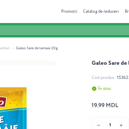
Promoții
Catalog de reduceri
Br
serturi
Galeo Sare de lamaie 20g
Galeo Sare de 
Cod produs:
15362
În stoc
19.99 MDL