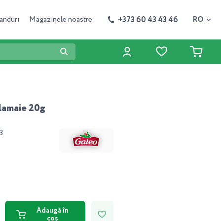
+373 60 43 43 46
anduri
Magazinele noastre
RO
lamaie 20g
3
Adaugă în
coș