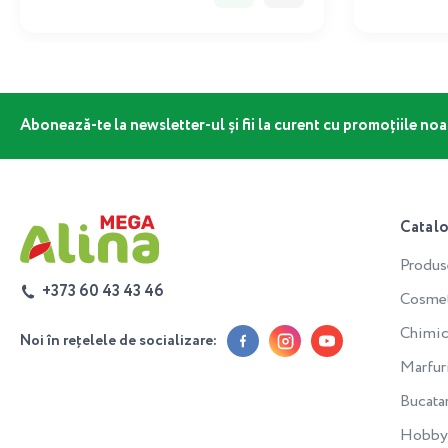
Abonează-te la newsletter-ul și fii la curent cu promoțiile noa
Catal
Produs
+373 60 43 43 46
Cosmeti
Chimic
Noi în rețelele de socializare:
Marfur
Bucata
Hobby 