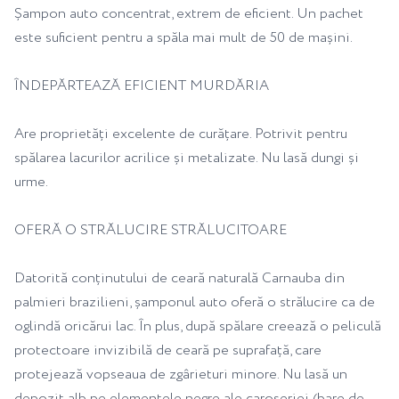
Șampon auto concentrat, extrem de eficient. Un pachet
este suficient pentru a spăla mai mult de 50 de mașini.
ÎNDEPĂRTEAZĂ EFICIENT MURDĂRIA
Are proprietăți excelente de curățare. Potrivit pentru
spălarea lacurilor acrilice și metalizate. Nu lasă dungi și
urme.
OFERĂ O STRĂLUCIRE STRĂLUCITOARE
Datorită conținutului de ceară naturală Carnauba din
palmieri brazilieni, șamponul auto oferă o strălucire ca de
oglindă oricărui lac. În plus, după spălare creează o peliculă
protectoare invizibilă de ceară pe suprafață, care
protejează vopseaua de zgârieturi minore. Nu lasă un
depozit alb pe elementele negre ale caroseriei (bare de