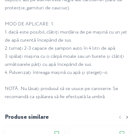
protecție, garnituri de cauciuc).
MOD DE APLICARE: 1:
1. dacă este posibil, clătiți murdăria de pe mașină cu un jet
de apă curentă începând de sus.
2. turnați 2-3 capace de șampon auto în 4 litri de apă.
3. spălați mașina cu o cârpă moale sau un burete și clătiți
următoarele părți cu apă începând de sus.
4. Pulverizați întreaga mașină cu apă și ștergeți-o.
NOTĂ: Nu lăsați produsul să se usuce pe caroserie. Se
recomandă ca spălarea să fie efectuată la umbră.
Produse similare