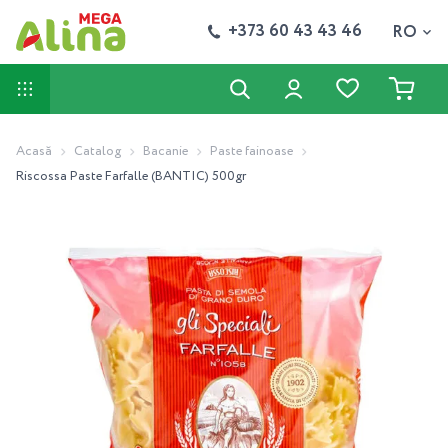
+373 60 43 43 46
RO
Acasă
Catalog
Bacanie
Paste fainoase
Riscossa Paste Farfalle (BANTIC) 500gr