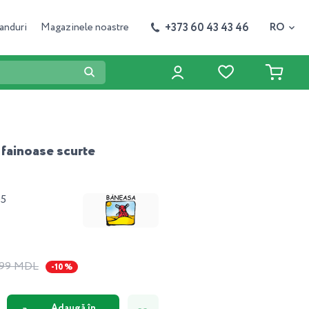
+373 60 43 43 46
anduri
Magazinele noastre
RO
fainoase scurte
05
.99 MDL
-10 %
Adaugă în