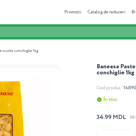
Promoții
Catalog de reduceri
Br
 scurte conchiglie 1kg
Baneasa Paste 
conchiglie 1kg
Cod produs:
1489
În stoc
34.99 MDL
38