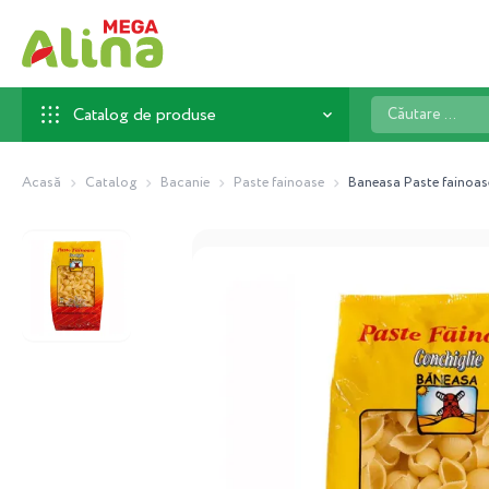
Căutare
Catalog de produse
...
Acasă
Catalog
Bacanie
Paste fainoase
Baneasa Paste fainoase