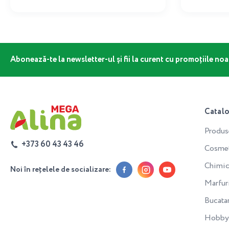
Abonează-te la newsletter-ul și fii la curent cu promoțiile noa
Catal
Produs
+373 60 43 43 46
Cosmeti
Chimic
Noi în rețelele de socializare:
Marfur
Bucata
Hobby 