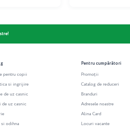
stre!
og
Pentru cumpărători
e pentru copii
Promoții
ca si ingrijire
Catalog de reduceri
e de uz casnic
Branduri
i de uz casnic
Adresele noastre
rie
Alina Card
si odihna
Locuri vacante