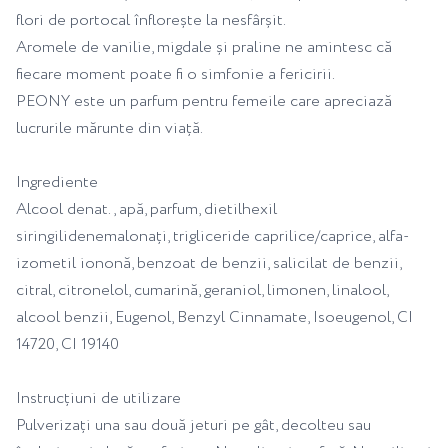
flori de portocal înflorește la nesfârșit.
Aromele de vanilie, migdale și praline ne amintesc că
fiecare moment poate fi o simfonie a fericirii.
PEONY este un parfum pentru femeile care apreciază
lucrurile mărunte din viață.
Ingrediente
Alcool denat., apă, parfum, dietilhexil
siringilidenemalonați, trigliceride caprilice/caprice, alfa-
izometil iononă, benzoat de benzii, salicilat de benzii,
citral, citronelol, cumarină, geraniol, limonen, linalool,
alcool benzii, Eugenol, Benzyl Cinnamate, Isoeugenol, CI
14720, CI 19140
Instrucțiuni de utilizare
Pulverizați una sau două jeturi pe gât, decolteu sau