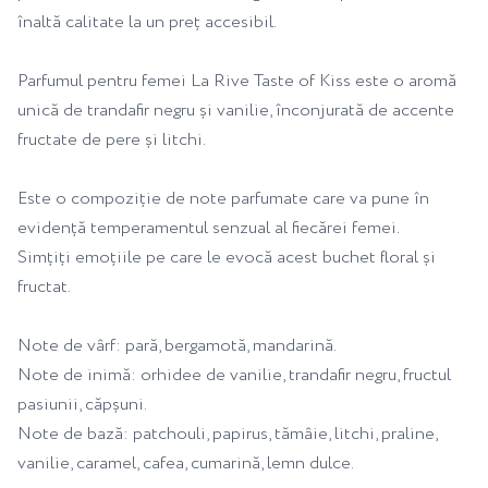
înaltă calitate la un preț accesibil.
Parfumul pentru femei La Rive Taste of Kiss este o aromă
unică de trandafir negru și vanilie, înconjurată de accente
fructate de pere și litchi.
Este o compoziție de note parfumate care va pune în
evidență temperamentul senzual al fiecărei femei.
Simțiți emoțiile pe care le evocă acest buchet floral și
fructat.
Note de vârf: pară, bergamotă, mandarină.
Note de inimă: orhidee de vanilie, trandafir negru, fructul
pasiunii, căpșuni.
Note de bază: patchouli, papirus, tămâie, litchi, praline,
vanilie, caramel, cafea, cumarină, lemn dulce.