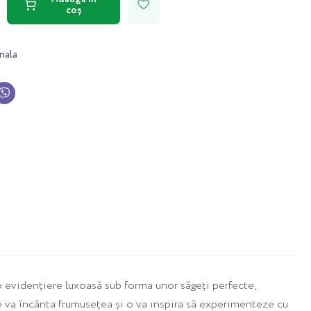
coș
nala
 o evidențiere luxoasă sub forma unor săgeți perfecte,
te va încânta frumusețea și o va inspira să experimenteze cu