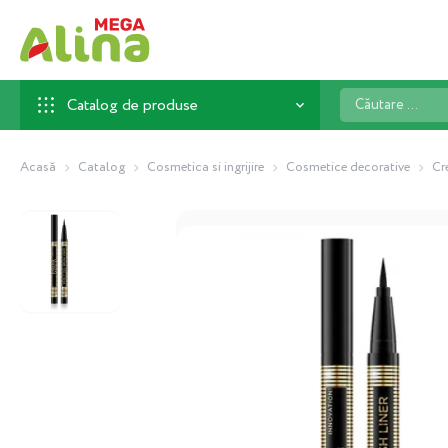
Căutare
Catalog de produse
...
Acasă
Catalog
Cosmetica si ingrijire
Cosmetice decorative
Cr