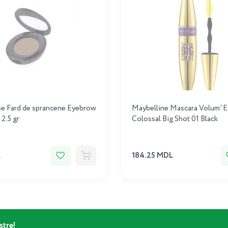
e Fard de sprancene Eyebrow
Maybelline Mascara Volum' E
2.5 gr
Colossal Big Shot 01 Black
L
184.25 MDL
stre!