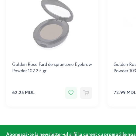
Golden Rose Fard de sprancene Eyebrow
Golden Ros
Powder 102 2.5 gr
Powder 103 
62.25 MDL
72.99 MD
Abonează-te la newsletter-ul și fii la curent cu promoțiile noa