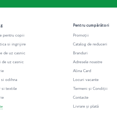
og
Pentru cumpărători
e pentru copii
Promoții
ca si ingrijire
Catalog de reduceri
e de uz casnic
Branduri
i de uz casnic
Adresele noastre
rie
Alina Card
si odihna
Locuri vacante
 si textile
Termeni și Condiții
rie
Contacte
Livrare și plată
te