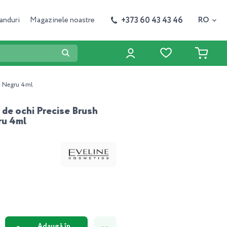
+373 60 43 43 46
anduri
Magazinele noastre
RO
4h Negru 4ml
 de ochi Precise Brush
ru 4ml
4
Adaugă în