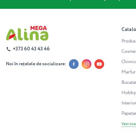
Catal
Produs
+373 60 43 43 46
Cosmeti
Chimic
Noi în rețelele de socializare:
Marfur
Bucata
Hobby 
Interior
Papeta
Vezi toa