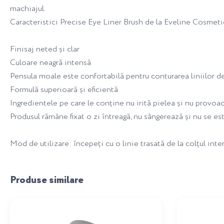
machiajul.
Caracteristici Precise Eye Liner Brush de la Eveline Cosmeti
Finisaj neted și clar
Culoare neagră intensă
Pensula moale este confortabilă pentru conturarea liniilor d
Formulă superioară și eficientă
Ingredientele pe care le conține nu irită pielea și nu provoac
Produsul rămâne fixat o zi întreagă, nu sângerează și nu se 
Mod de utilizare: începeți cu o linie trasată de la colțul inte
Produse similare