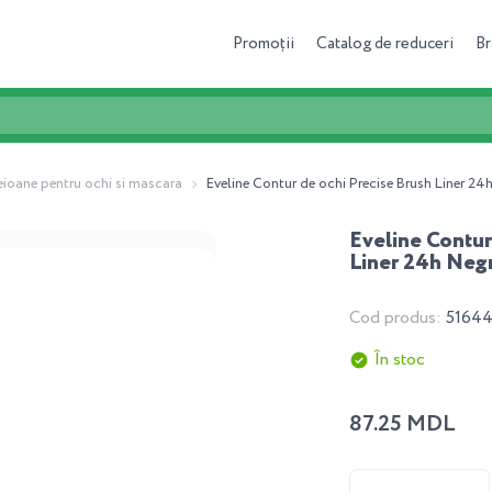
Promoții
Catalog de reduceri
Br
eioane pentru ochi si mascara
Eveline Contur de ochi Precise Brush Liner 2
Eveline Contur
Liner 24h Neg
Cod produs:
5164
În stoc
87.25 MDL