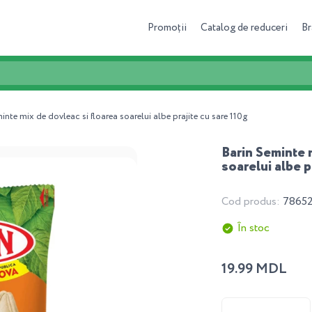
Promoții
Catalog de reduceri
Br
inte mix de dovleac si floarea soarelui albe prajite cu sare 110g
Barin Seminte 
soarelui albe p
Cod produs:
7865
În stoc
19.99 MDL