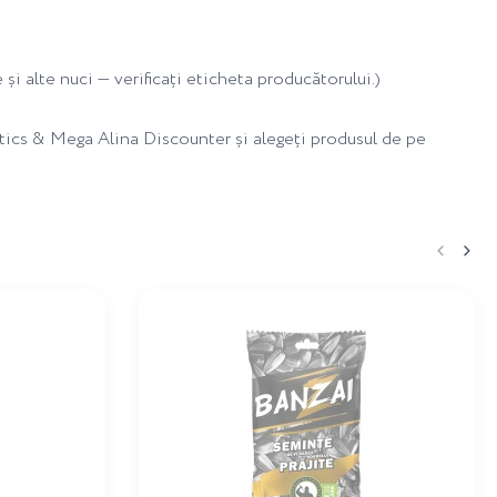
și alte nuci — verificați eticheta producătorului.)
tics & Mega Alina Discounter și alegeți produsul de pe