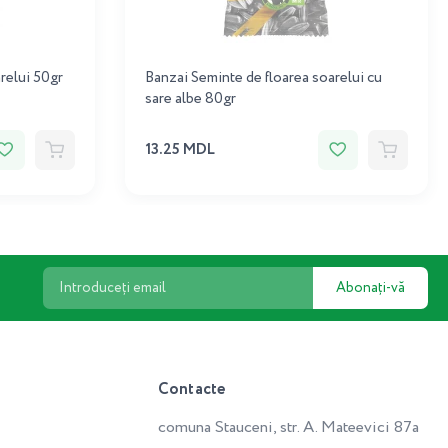
relui 50gr
Banzai Seminte de floarea soarelui cu
sare albe 80gr
13.25 MDL
Abonați-vă
Contacte
comuna Stauceni, str. A. Mateevici 87a