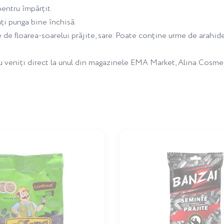
pentru împărțit.
ați punga bine închisă.
de floarea-soarelui prăjite, sare. Poate conține urme de arahide 
au veniți direct la unul din magazinele EMA Market, Alina Cosme