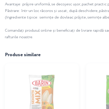
Avantaje: prăjire uniformă, se decojesc ușor, pachet practic 
Păstrare: într-un loc răcoros și uscat; după deschidere, păstr
(Ingrediente tipice: semințe de dovleac prăjite, semințe albe 
Comandați produsul online și beneficiați de livrare rapidă s
rafturile noastre.
Produse similare