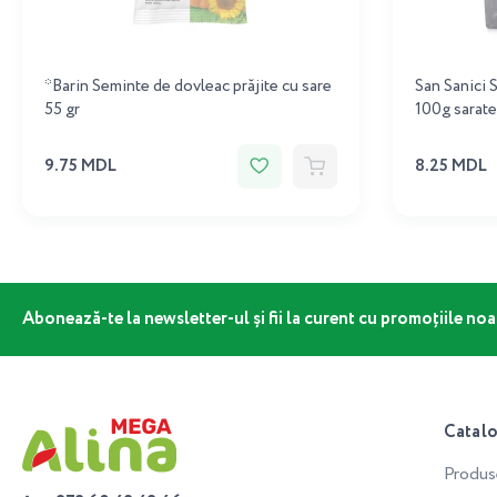
*Barin Seminte de dovleac prăjite cu sare
San Sanici 
55 gr
100g sarate
9.75 MDL
8.25 MDL
Abonează-te la newsletter-ul și fii la curent cu promoțiile noa
Catal
Produs