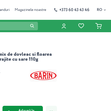
+373 60 43 43 46
anduri
Magazinele noastre
RO
mix de dovleac si floarea
rajite cu sare 110g
2
Adaugă în