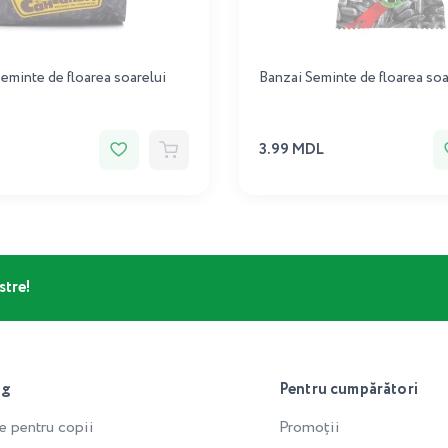
Seminte de floarea soarelui
Banzai Seminte de floarea soa
3.99 MDL
stre!
og
Pentru cumpărători
e pentru copii
Promoții