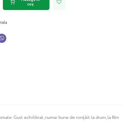
coș
nala
ate. Gust echilibrat, numai bune de ronțăit la drum, la film