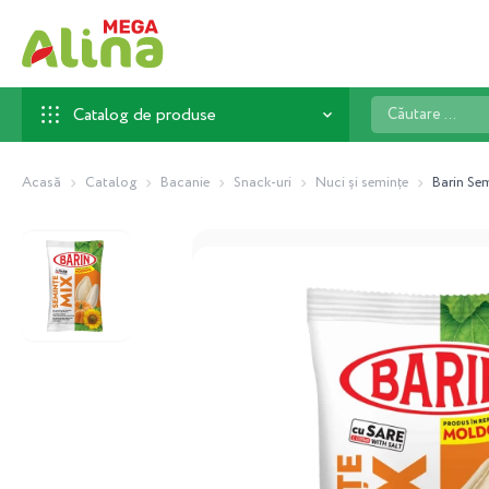
Căutare
Catalog de produse
...
Acasă
Catalog
Bacanie
Snack-uri
Nuci și semințe
Barin Sem