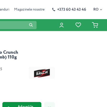
+373 60 43 43 46
anduri
Magazinele noastre
RO
o Crunch
mb) 110g
95
Adaugă în