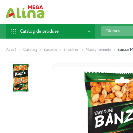
Căutare
Catalog de produse
...
Acasă
Catalog
Bacanie
Snack-uri
Nuci și semințe
Banzai M