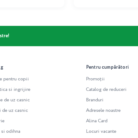
stre!
og
Pentru cumpărători
e pentru copii
Promoții
ca si ingrijire
Catalog de reduceri
e de uz casnic
Branduri
i de uz casnic
Adresele noastre
rie
Alina Card
si odihna
Locuri vacante