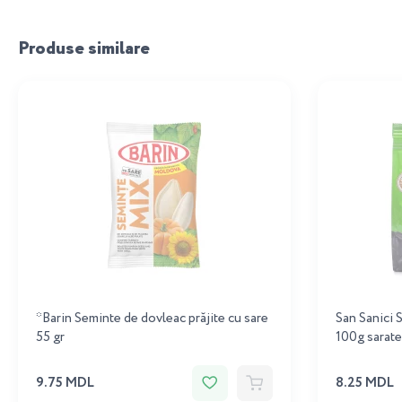
Produse similare
*Barin Seminte de dovleac prăjite cu sare
San Sanici 
55 gr
100g sarate
9.75 MDL
8.25 MDL