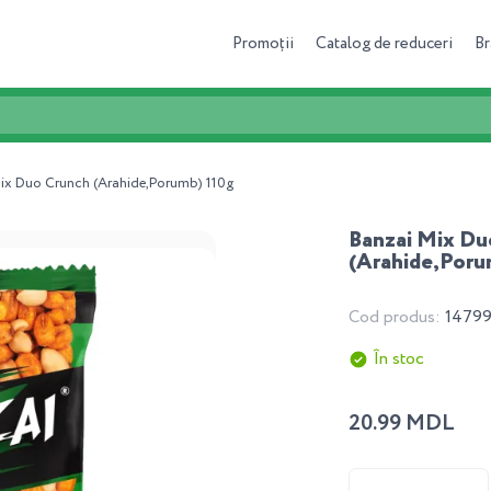
Promoții
Catalog de reduceri
Br
ix Duo Crunch (Arahide,Porumb) 110g
Banzai Mix Du
(Arahide,Poru
Cod produs:
1479
În stoc
20.99 MDL