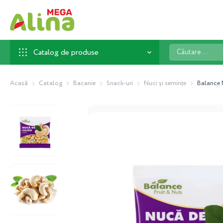
Căutare
Catalog de produse
...
Acasă
Catalog
Bacanie
Snack-uri
Nuci și semințe
Balance 