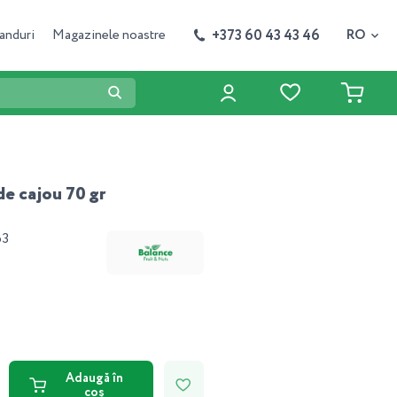
+373 60 43 43 46
anduri
Magazinele noastre
RO
e cajou 70 gr
63
Adaugă în
coș