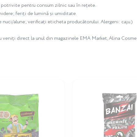
, potrivite pentru consum zilnic sau în rețete.
idere; feriți de lumină și umiditate.
nuci/alune; verificați eticheta producătorului. Alergeni: caju.)
au veniți direct la unul din magazinele EMA Market, Alina Cosme