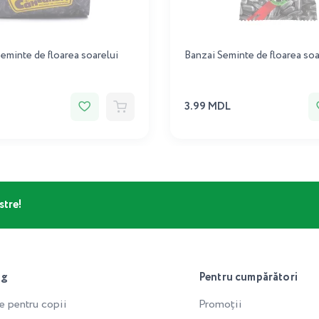
Seminte de floarea soarelui
Banzai Seminte de floarea soa
3.99 MDL
stre!
og
Pentru cumpărători
e pentru copii
Promoții