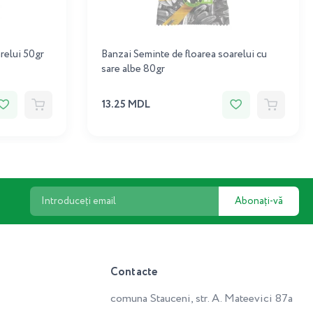
relui 50gr
Banzai Seminte de floarea soarelui cu
sare albe 80gr
13.25 MDL
Abonați-vă
Contacte
comuna Stauceni, str. A. Mateevici 87a