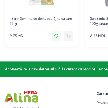
*Barin Seminte de dovleac prăjite cu sare
San Sanici 
55 gr
100g sarate
9.75 MDL
8.25 MDL
Abonează-te la newsletter-ul și fii la curent cu promoțiile noa
Catal
Produs