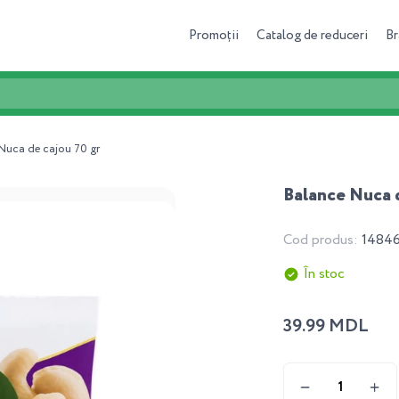
Promoții
Catalog de reduceri
Br
Nuca de cajou 70 gr
Balance Nuca d
Cod produs:
1484
În stoc
39.99 MDL