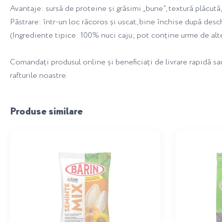
Avantaje: sursă de proteine și grăsimi „bune”, textură plăcută
Păstrare: într-un loc răcoros și uscat, bine închise după desch
(Ingrediente tipice: 100% nuci caju; pot conține urme de alte 
Comandați produsul online și beneficiați de livrare rapidă s
rafturile noastre.
Produse similare