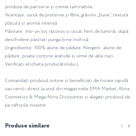
produse de patiserie și creme tartinabile.
Avantaje: sursă de proteine și fibre, grăsimi „bune”, textură
plăcută și aromă intensă.
Păstrare: într-un loc răcoros și uscat, ferit de lumină; după
deschidere, păstrați punga bine închisă.
(Ingrediente: 100% alune de pădure. Alergeni: alune de
pădure; poate conține arahide și urme de alte nuci.
Verificați eticheta producătorului.)
Comandați produsul online și beneficiați de livrare rapidă
sau veniți direct la unul din magazinele EMA Market, Alina
Cosmetics & Mega Alina Discounter și alegeți produsul de
pe rafturile noastre.
Produse similare