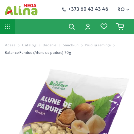
+373 60 43 43 46
RO
Acasă
Catalog
Bacanie
Snack-uri
Nuci și semințe
Balance Funduc (Alune de padure) 70g