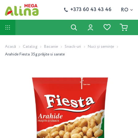
+373 60 43 43 46
RO
Acasă
Catalog
Bacanie
Snack-uri
Nuci și semințe
Arahide Fiesta 35g prăjite si sarate