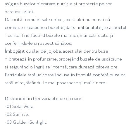
asigura buzelor hidratare, nutriție și protecție pe tot
parcursul zilei.
Datorită formulei sale unice, acest ulei nu numai că
combate uscăciunea buzelor, dar și îmbunătățește aspectul
ridurilor fine, făcând buzele mai moi, mai catifelate și
conferindu-le un aspect sănătos.
Îmbogățit cu ulei de jojoba, acest ulei pentru buze
hidratează în profunzime, protejând buzele de uscăciune
și asigurând o îngrijire intensă, care durează câteva ore.
Particulele strălucitoare incluse în formulă conferă buzelor
strălucire, făcându-le mai proaspete și mai tinere.
Disponibil în trei variante de culoare:
• 01 Solar Aura.
• 02 Sunrise.
• 03 Golden Sunlight.