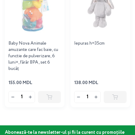
Baby Nova Animale
Iepuras h=35cm
amuzante care fac baie, cu
functie de pulverizare, 6
luni+, fărăr BPA, set 6
bucăț
155.00 MDL
138.00 MDL
Abonează-te la newsletter-ul și fii la curent cu promoțiile