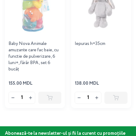
Baby Nova Animale
Iepuras h=35cm
amuzante care fac baie, cu
functie de pulverizare, 6
luni+, fărăr BPA, set 6
bucăț
155.00 MDL
138.00 MDL
Abonează-te la newsletter-ul și fii la curent cu promoțiile