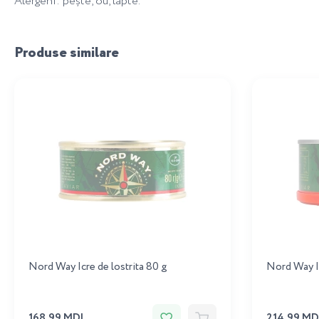
Alergeni: pește, ou, lapte.
Produse similare
Nord Way Icre de lostrita 80 g
Nord Way Ic
168.99 MDL
214.99 MD