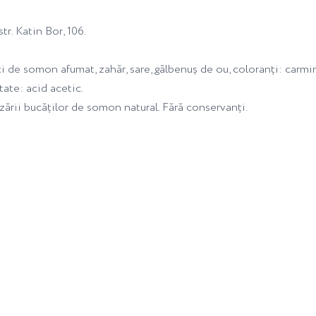
r. Katin Bor, 106.
ăți de somon afumat, zahăr, sare, gălbenuș de ou, coloranți: carmi
tate: acid acetic.
zării bucăților de somon natural. Fără conservanți.