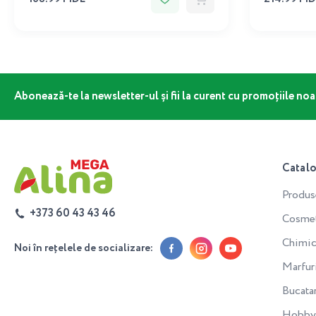
Abonează-te la newsletter-ul și fii la curent cu promoțiile noa
Catal
Produs
+373 60 43 43 46
Cosmeti
Chimic
Noi în rețelele de socializare:
Marfur
Bucata
Hobby 