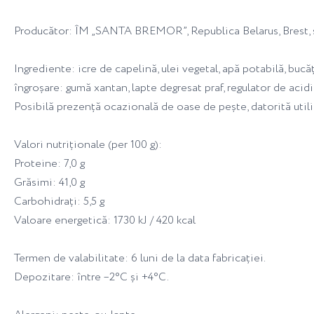
Producător: ÎM „SANTA BREMOR”, Republica Belarus, Brest, st
Ingrediente: icre de capelină, ulei vegetal, apă potabilă, buc
îngroșare: gumă xantan, lapte degresat praf, regulator de acidi
Posibilă prezență ocazională de oase de pește, datorită utili
Valori nutriționale (per 100 g):
Proteine: 7,0 g
Grăsimi: 41,0 g
Carbohidrați: 5,5 g
Valoare energetică: 1730 kJ / 420 kcal
Termen de valabilitate: 6 luni de la data fabricației.
Depozitare: între –2°C și +4°C.