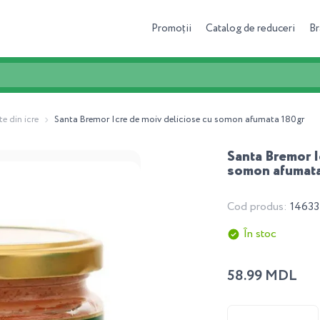
Promoții
Catalog de reduceri
Br
te din icre
Santa Bremor Icre de moiv deliciose cu somon afumata 180gr
Santa Bremor I
somon afumata
Cod produs:
1463
În stoc
58.99 MDL