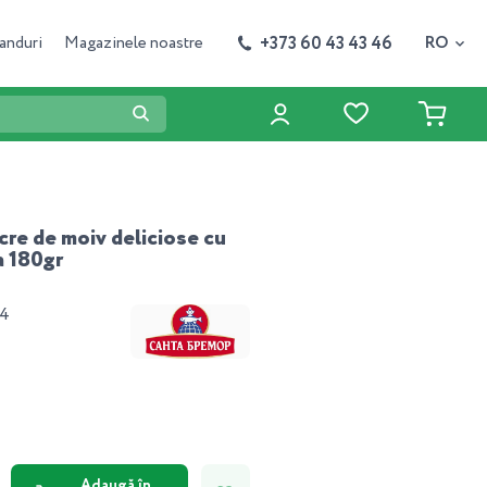
+373 60 43 43 46
anduri
Magazinele noastre
RO
cre de moiv deliciose cu
 180gr
34
Adaugă în