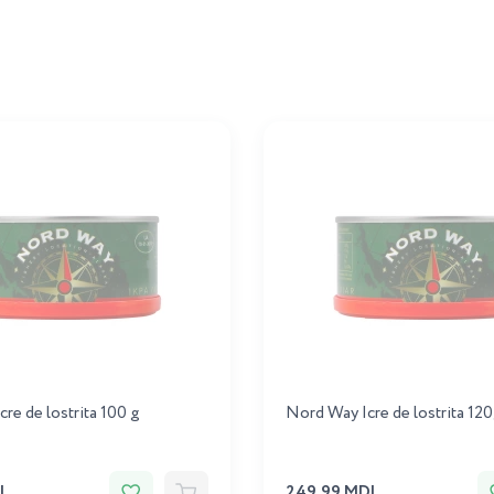
re de lostrita 100 g
Nord Way Icre de lostrita 12
L
249.99 MDL