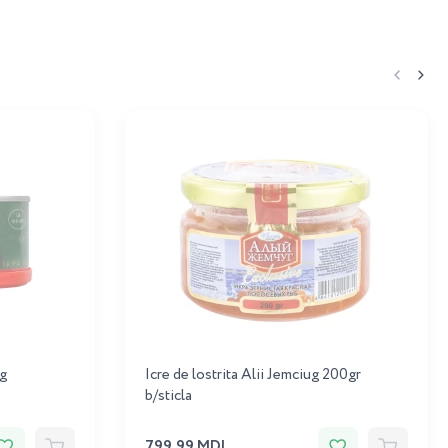
0g
Icre de lostrita Alii Jemciug 200gr
b/sticla
799.99 MDL