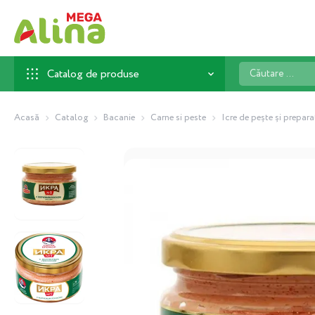
Căutare
Catalog de produse
...
Acasă
Catalog
Bacanie
Carne si peste
Icre de pește și prepara