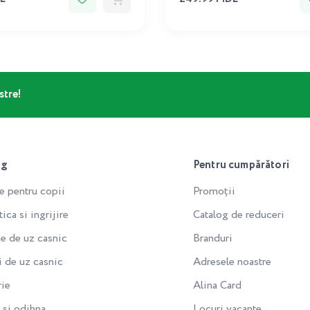
stre!
og
Pentru cumpărători
e pentru copii
Promoții
ca si ingrijire
Catalog de reduceri
e de uz casnic
Branduri
i de uz casnic
Adresele noastre
rie
Alina Card
si odihna
Locuri vacante