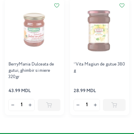
BerryMania Dulceata de
*Vita Magiun de gutue 380
gutui, ghimbir si miere
g
320gr
43.99 MDL
28.99 MDL