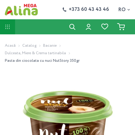
+373 60 43 43 46
RO
Acasă
Catalog
Bacanie
Dulceata, Miere & Crema tartinabila
Pasta din ciocolata cu nuci NutStory 350gr