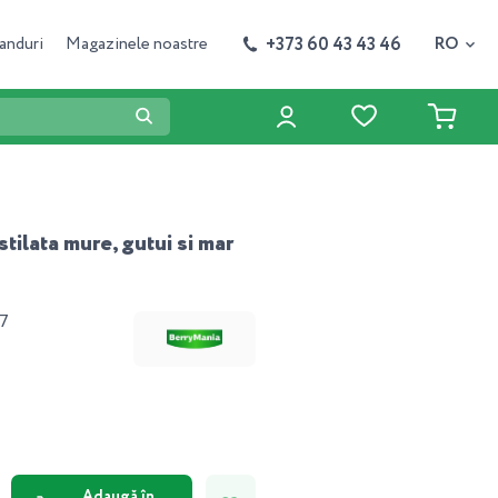
+373 60 43 43 46
anduri
Magazinele noastre
RO
tilata mure, gutui si mar
7
Adaugă în