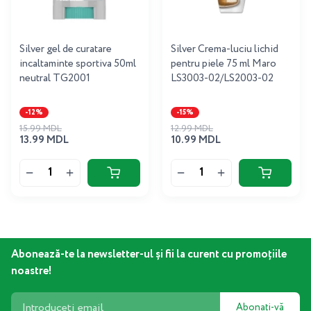
Silver gel de curatare
Silver Crema-luciu lichid
incaltaminte sportiva 50ml
pentru piele 75 ml Maro
neutral TG2001
LS3003-02/LS2003-02
-12%
-15%
15.99 MDL
12.99 MDL
13.99 MDL
10.99 MDL
Abonează-te la newsletter-ul și fii la curent cu promoțiile
noastre!
Abonați-vă