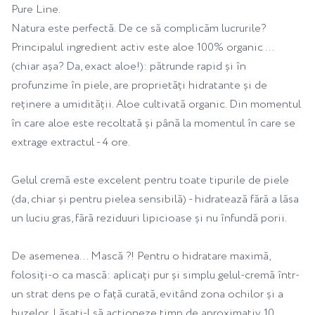
Pure Line.
Natura este perfectă. De ce să complicăm lucrurile?
Principalul ingredient activ este aloe 100% organic ...
(chiar așa? Da, exact aloe!): pătrunde rapid și în
profunzime în piele, are proprietăți hidratante și de
reținere a umidității. Aloe cultivată organic. Din momentul
în care aloe este recoltată și până la momentul în care se
extrage extractul - 4 ore.
Gelul cremă este excelent pentru toate tipurile de piele
(da, chiar și pentru pielea sensibilă) - hidratează fără a lăsa
un luciu gras, fără reziduuri lipicioase și nu înfundă porii.
De asemenea... Mască ?! Pentru o hidratare maximă,
folosiți-o ca mască: aplicați pur și simplu gelul-cremă într-
un strat dens pe o față curată, evitând zona ochilor și a
buzelor. Lăsați-l să acționeze timp de aproximativ 10