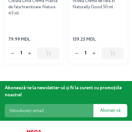
Cistaia Linia Crema Masca
Nivea Crema de fata zi
de fata hranitoare Natura
Naturally Good 50 ml
45 ml
79.99 MDL
139.25 MDL
Abonează-te la newsletter-ul și fii la curent cu promoțiile
noastre!
Abonați-vă