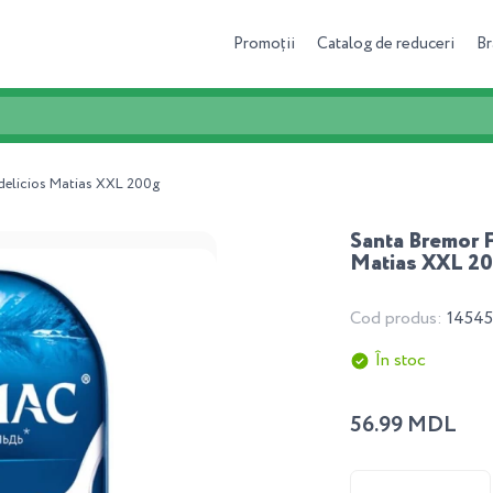
Promoții
Catalog de reduceri
Br
 delicios Matias XXL 200g
Santa Bremor F
Matias XXL 2
Cod produs:
1454
În stoc
56.99 MDL