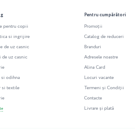
og
Pentru cumpărători
e pentru copii
Promoții
ca si ingrijire
Catalog de reduceri
e de uz casnic
Branduri
i de uz casnic
Adresele noastre
rie
Alina Card
si odihna
Locuri vacante
 si textile
Termeni și Condiții
rie
Contacte
Livrare și plată
te