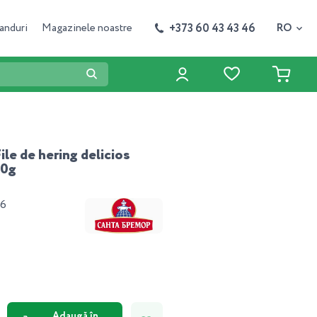
+373 60 43 43 46
anduri
Magazinele noastre
RO
ile de hering delicios
00g
56
Adaugă în