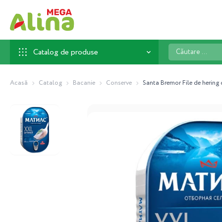
Căutare
Catalog de produse
...
Acasă
Catalog
Bacanie
Conserve
Santa Bremor File de hering