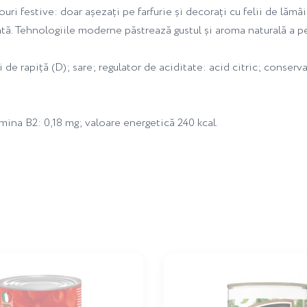
ouri festive: doar așezați pe farfurie și decorați cu felii de lăm
ată. Tehnologiile moderne păstrează gustul și aroma naturală a pe
ei de rapiță (D); sare; regulator de aciditate: acid citric; conser
tamina B2: 0,18 mg; valoare energetică 240 kcal.