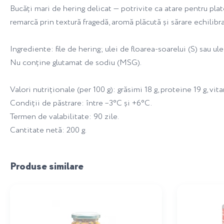
Bucăți mari de hering delicat — potrivite ca atare pentru plat
remarcă prin textură fragedă, aromă plăcută și sărare echilibr
Ingrediente: file de hering; ulei de floarea-soarelui (S) sau ul
Nu conține glutamat de sodiu (MSG).
Valori nutriționale (per 100 g): grăsimi 18 g, proteine 19 g, vi
Condiții de păstrare: între –3°C și +6°C.
Termen de valabilitate: 90 zile.
Cantitate netă: 200 g.
Produse similare