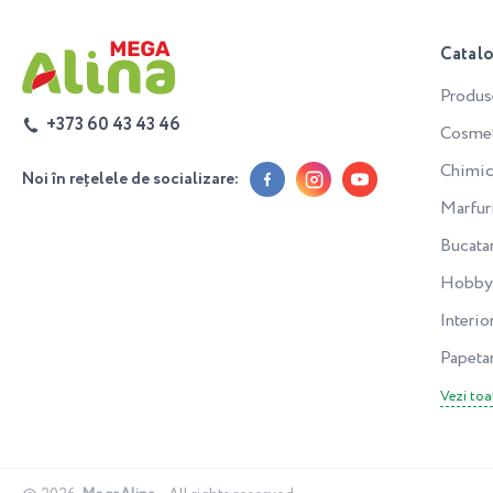
Catal
Produs
+373 60 43 43 46
Cosmeti
Chimic
Noi în rețelele de socializare:
Marfur
Bucata
Hobby 
Interior
Papeta
Vezi toa