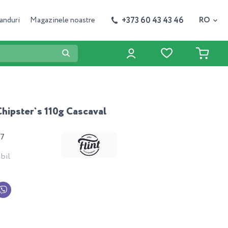
+373 60 43 43 46
anduri
Magazinele noastre
RO
 Chipster`s 110g Cascaval
27
bil