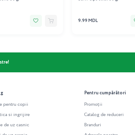
9.99 MDL
stre!
og
Pentru cumpărători
e pentru copii
Promoții
ca si ingrijire
Catalog de reduceri
e de uz casnic
Branduri