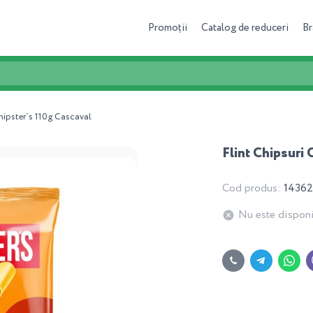
Promoții
Catalog de reduceri
Br
Chipster`s 110g Cascaval
Flint Chipsuri
Cod produs:
1436
Nu este disponi