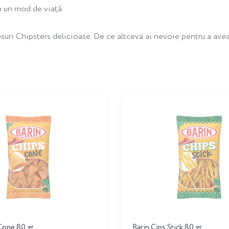
 un mod de viață.
ipsuri Chipsters delicioase. De ce altceva ai nevoie pentru a ave
Cone 80 gr
Barin Cips Stick 80 gr