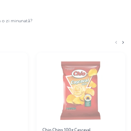
a o zi minunată?
Chio Chips 100g Cascaval