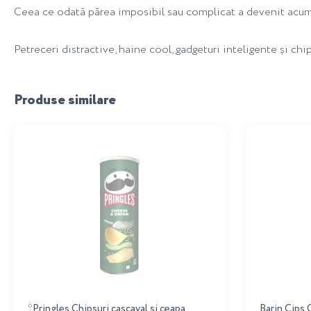
Ceea ce odată părea imposibil sau complicat a devenit acum
Petreceri distractive, haine cool, gadgeturi inteligente și ch
Produse similare
*Pringles Chipsuri cascaval si ceapa
Barin Cips 