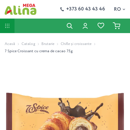
+373 60 43 43 46
RO
Acasă
Catalog
Brutarie
Chifle și croissante
7 Spice Croissant cu crema de cacao 75g