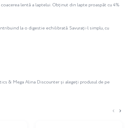
n coacerea lentă a laptelui. Obținut din lapte proaspăt cu 4%
tribuind la o digestie echilibrată. Savurați-l simplu, cu
tics & Mega Alina Discounter și alegeți produsul de pe