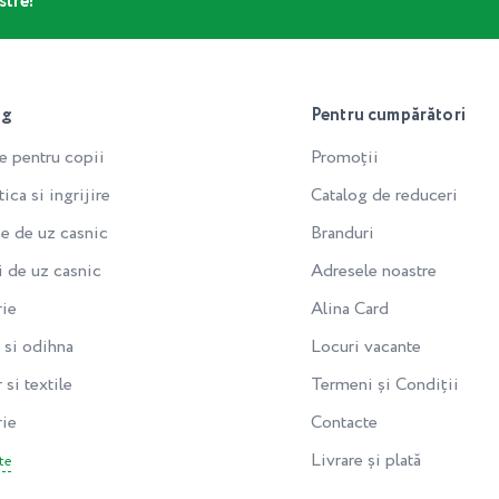
stre!
og
Pentru cumpărători
e pentru copii
Promoții
ca si ingrijire
Catalog de reduceri
e de uz casnic
Branduri
i de uz casnic
Adresele noastre
rie
Alina Card
si odihna
Locuri vacante
 si textile
Termeni și Condiții
rie
Contacte
Livrare și plată
te