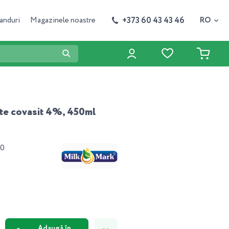
+373 60 43 43 46
anduri
Magazinele noastre
RO
te covasit 4%, 450ml
40
Adaugă în