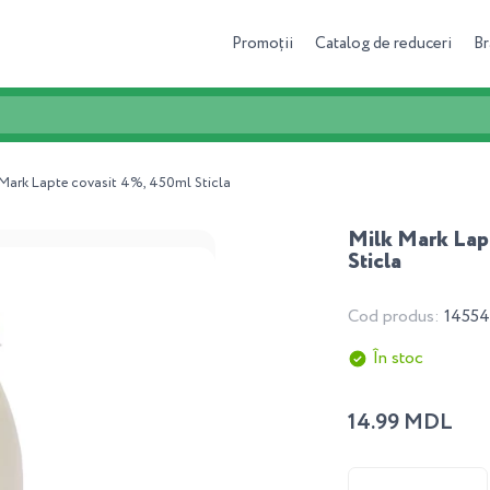
Promoții
Catalog de reduceri
Br
 Mark Lapte covasit 4%, 450ml Sticla
Milk Mark Lap
Sticla
Cod produs:
1455
În stoc
14.99 MDL