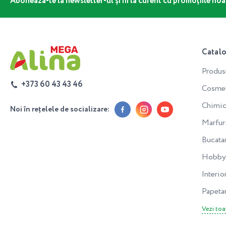
Abonează-te la newsletter-ul și fii la curent cu promoțiile noa
Catal
Produs
+373 60 43 43 46
Cosmeti
Chimic
Noi în rețelele de socializare:
Marfur
Bucata
Hobby 
Interior
Papeta
Vezi toa