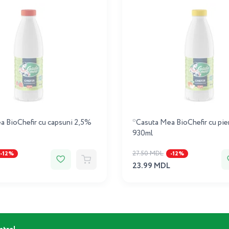
a BioChefir cu capsuni 2,5%
*Casuta Mea BioChefir cu pie
930ml
27.50 MDL
-12%
-12%
23.99 MDL