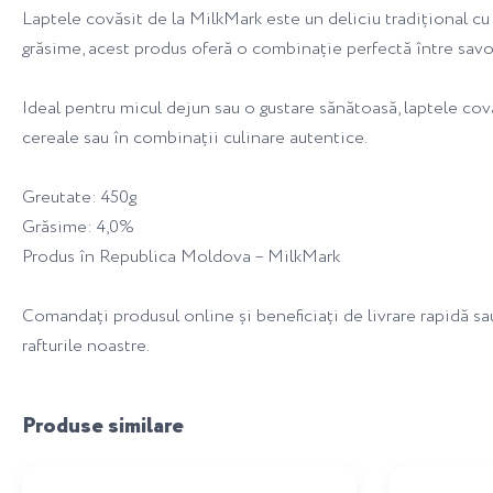
Laptele covăsit de la MilkMark este un deliciu tradițional cu
grăsime, acest produs oferă o combinație perfectă între savoa
Ideal pentru micul dejun sau o gustare sănătoasă, laptele covăs
cereale sau în combinații culinare autentice.
Greutate: 450g
Grăsime: 4,0%
Produs în Republica Moldova – MilkMark
Comandați produsul online și beneficiați de livrare rapidă s
rafturile noastre.
Produse similare