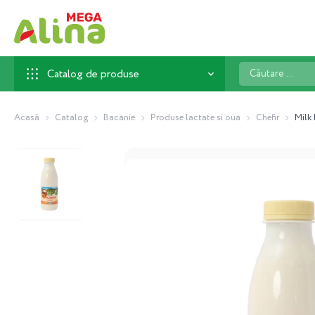
Căutare
Catalog de produse
...
Acasă
Catalog
Bacanie
Produse lactate si oua
Chefir
Milk