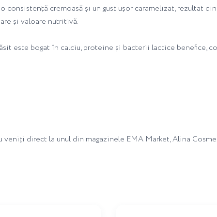
 o consistență cremoasă și un gust ușor caramelizat, rezultat di
re și valoare nutritivă.
it este bogat în calciu, proteine și bacterii lactice benefice, con
au veniți direct la unul din magazinele EMA Market, Alina Cosme