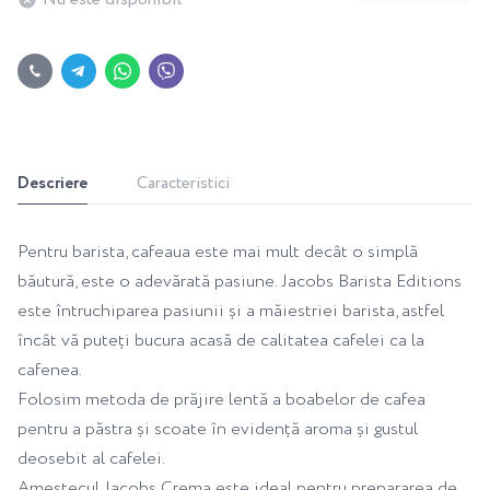
Descriere
Caracteristici
Pentru barista, cafeaua este mai mult decât o simplă
băutură, este o adevărată pasiune. Jacobs Barista Editions
este întruchiparea pasiunii și a măiestriei barista, astfel
încât vă puteți bucura acasă de calitatea cafelei ca la
cafenea.
Folosim metoda de prăjire lentă a boabelor de cafea
pentru a păstra și scoate în evidență aroma și gustul
deosebit al cafelei.
Amestecul Jacobs Crema este ideal pentru prepararea de