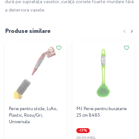
dură pe suprafața vaselor, curăță zonele foarte murdare fără
a deteriora vasele.
Produse similare
Perie pentru sticle, LiAo,
MJ Perie pentru bucatarie
Plastic, Rosu/Gri,
25 cm 8485
Universala
-17%
20.59 MDL