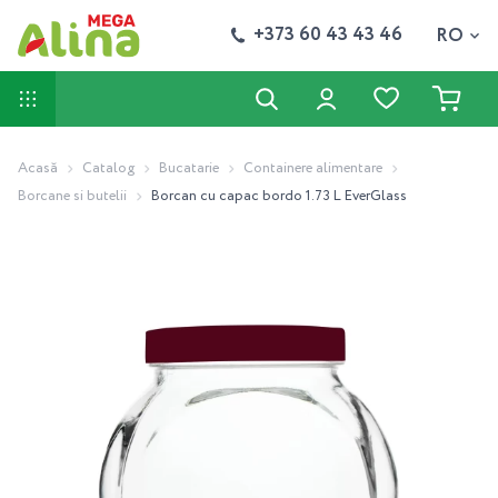
+373 60 43 43 46
RO
Acasă
Catalog
Bucatarie
Containere alimentare
Borcane si butelii
Borcan cu capac bordo 1.73 L EverGlass