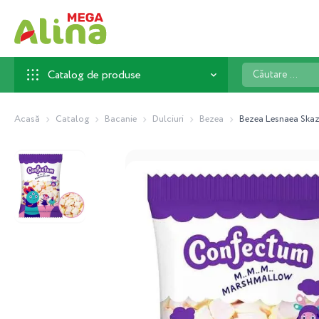
Căutare
Catalog de produse
...
Acasă
Catalog
Bacanie
Dulciuri
Bezea
Bezea Lesnaea Skaz