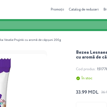
Promoții
Catalog de reduceri
Br
ka Veselie Prujinki cu aromă de căpșuni 200g
Bezea Lesnaea 
cu aromă de c
Cod produs:
15177
În stoc
33.99 MDL
36