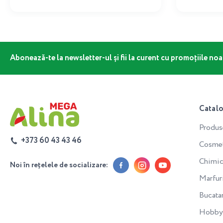
Abonează-te la newsletter-ul și fii la curent cu promoțiile noa
Catal
Produs
+373 60 43 43 46
Cosmeti
Chimic
Noi în rețelele de socializare:
Marfur
Bucata
Hobby 