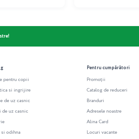
stre!
og
Pentru cumpărători
e pentru copii
Promoții
ca si ingrijire
Catalog de reduceri
e de uz casnic
Branduri
i de uz casnic
Adresele noastre
rie
Alina Card
si odihna
Locuri vacante