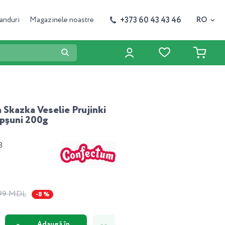
+373 60 43 43 46
anduri
Magazinele noastre
RO
Skazka Veselie Prujinki
ăpșuni 200g
8
.99 MDL
-8 %
Adaugă în