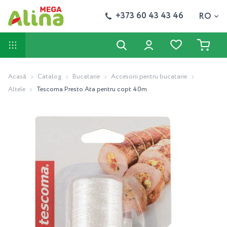
+373 60 43 43 46
RO
Acasă
Catalog
Bucatarie
Accesorii pentru bucatarie
Altele
Tescoma Presto Ata pentru copt 40m