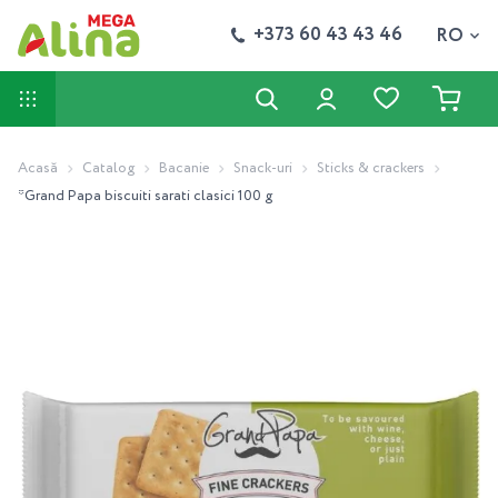
+373 60 43 43 46
RO
Acasă
Catalog
Bacanie
Snack-uri
Sticks & crackers
*Grand Papa biscuiti sarati clasici 100 g