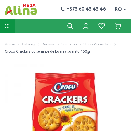
+373 60 43 43 46
RO
Acasă
Catalog
Bacanie
Snack-uri
Sticks & crackers
Croco Crackers cu seminte de floarea soarelui 150gr