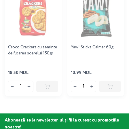
Croco Crackers cu seminte
Yaw! Sticks Calmar 60g
de floarea soarelui 150gr
18.50 MDL
10.99 MDL
Abonează-te la newsletter-ul și fii la curent cu promoțiile
noastre!