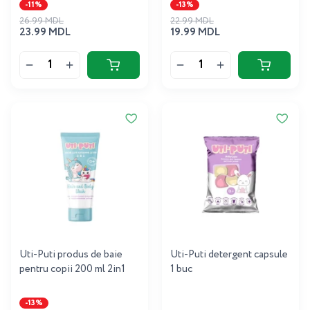
-11%
-13%
26.99 MDL
22.99 MDL
23.99 MDL
19.99 MDL
Uti-Puti produs de baie
Uti-Puti detergent capsule
pentru copii 200 ml 2in1
1 buc
-13%