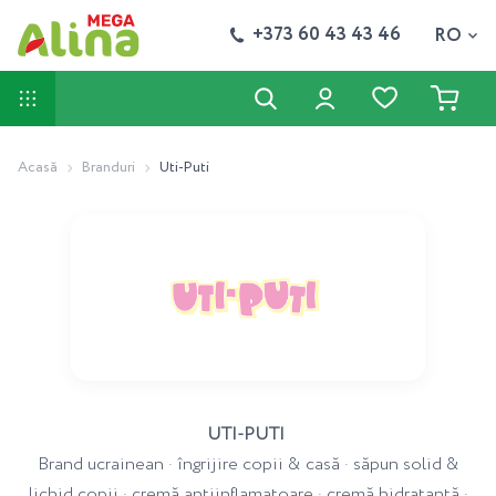
+373 60 43 43 46
RO
Acasă
Branduri
Uti-Puti
UTI-PUTI
Brand ucrainean · îngrijire copii & casă · săpun solid &
lichid copii · cremă antiinflamatoare · cremă hidratantă ·