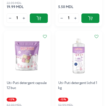
22.99 MDL
19.99 MDL
5.50 MDL
Uti-Puti detergent capsule
Uti-Puti detergent lichid 1
12 buc
kg
-12%
-13%
62.00 MDL
52.99 MDL