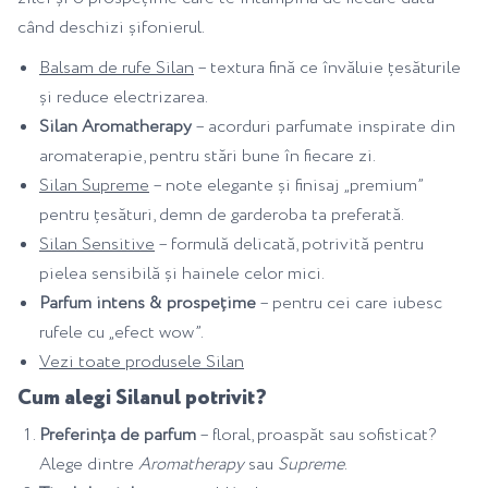
când deschizi șifonierul.
Balsam de rufe Silan
– textura fină ce învăluie țesăturile
și reduce electrizarea.
Silan Aromatherapy
– acorduri parfumate inspirate din
aromaterapie, pentru stări bune în fiecare zi.
Silan Supreme
– note elegante și finisaj „premium”
pentru țesături, demn de garderoba ta preferată.
Silan Sensitive
– formulă delicată, potrivită pentru
pielea sensibilă și hainele celor mici.
Parfum intens & prospețime
– pentru cei care iubesc
rufele cu „efect wow”.
Vezi toate produsele Silan
Cum alegi Silanul potrivit?
Preferința de parfum
– floral, proaspăt sau sofisticat?
Alege dintre
Aromatherapy
sau
Supreme
.