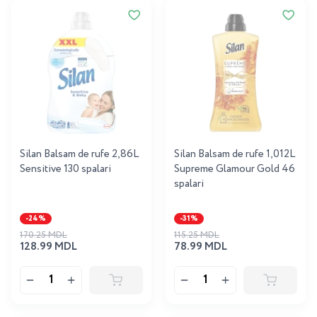
Silan Balsam de rufe 2,86L
Silan Balsam de rufe 1,012L
Sensitive 130 spalari
Supreme Glamour Gold 46
spalari
-24%
-31%
170.25 MDL
115.25 MDL
128.99 MDL
78.99 MDL