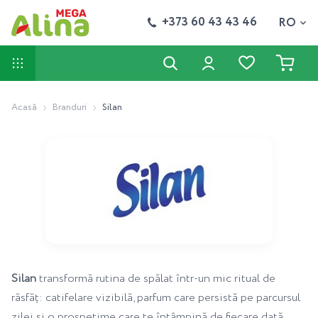
+373 60 43 43 46
RO
Acasă
Branduri
Silan
Silan
transformă rutina de spălat într-un mic ritual de
răsfăț: catifelare vizibilă, parfum care persistă pe parcursul
zilei și o prospețime care te întâmpină de fiecare dată