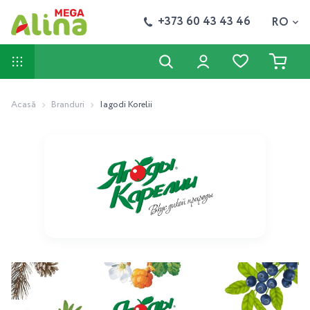
+373 60 43 43 46
RO
Acasă
Branduri
Iagodi Korelii