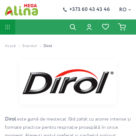
+373 60 43 43 46
RO
Acasă
Branduri
Dirol
Dirol
este gumă de mestecat
fără zahăr
, cu arome intense și
formate practice pentru respirație proaspătă în orice
moment. Alege-ți gustul preferat și pachetul potrivit