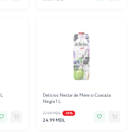
 L
Delicios Nectar de Mere si Cоacaza
Negra 1 L
27.99 MDL
-10%
24.99 MDL