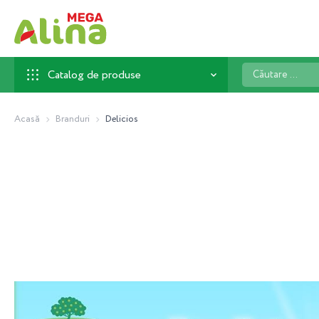
Căutare
Catalog de produse
...
Acasă
Branduri
Delicios