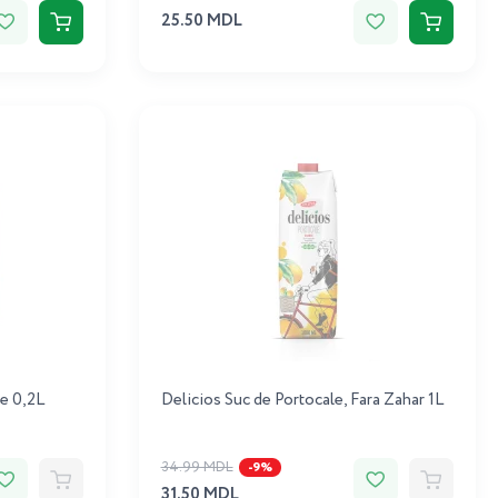
25.50 MDL
te 0,2L
Delicios Suc de Portocale, Fara Zahar 1L
34.99 MDL
-9%
31.50 MDL